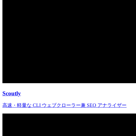
Scoutly
高速・軽量な CLI ウェブクローラー兼 SEO アナライザー