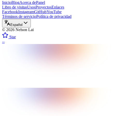
Inicio
Blog
Acerca de
Panel
Libro de visitas
Usos
Proyectos
Enlaces
Facebook
Instagram
GitHub
YouTube
Términos de servicio
Política de privacidad
Español
©
2026
Nelson Lai
Star
--