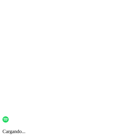
Nelson
me@nelsonlai.dev
Cargando...